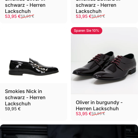
schwarz - Herren
schwarz - Herren
Lackschuh
Lackschuh
Verkaufspreis
Normaler Preis
Verkaufspreis
Normaler Preis
53,95 €
53,95 €
59,95 €
59,95 €
Sparen Sie 10%
Smokies Nick in
schwarz - Herren
Oliver in burgundy -
Lackschuh
Herren Lackschuh
59,95 €
Verkaufspreis
Normaler Preis
53,95 €
59,95 €