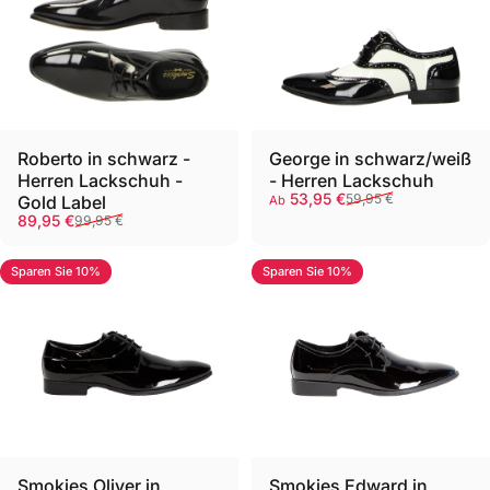
Roberto in schwarz -
George in schwarz/weiß
Herren Lackschuh -
- Herren Lackschuh
Verkaufspreis
Normaler Preis
53,95 €
59,95 €
Gold Label
Ab
Verkaufspreis
Normaler Preis
89,95 €
99,95 €
Sparen Sie 10%
Sparen Sie 10%
Smokies Oliver in
Smokies Edward in