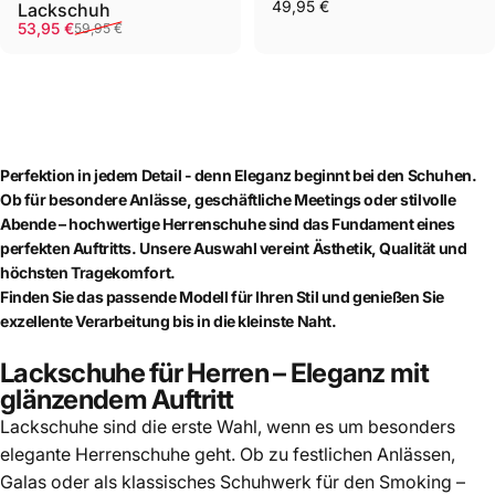
49,95 €
Lackschuh
Verkaufspreis
Normaler Preis
53,95 €
59,95 €
Perfektion in jedem Detail - denn
Eleganz beginnt bei den Schuhen.
Ob für besondere Anlässe, geschäftliche Meetings oder stilvolle
Abende – hochwertige Herrenschuhe sind das Fundament eines
perfekten Auftritts. Unsere Auswahl vereint Ästhetik, Qualität und
höchsten Tragekomfort.
Finden Sie das passende Modell für Ihren Stil und genießen Sie
exzellente Verarbeitung bis in die kleinste Naht.
Lackschuhe für Herren – Eleganz mit
glänzendem Auftritt
Lackschuhe sind
die erste Wahl, wenn es um besonders
elegante Herrenschuhe geht. Ob zu festlichen Anlässen,
Galas oder als klassisches Schuhwerk für den Smoking –