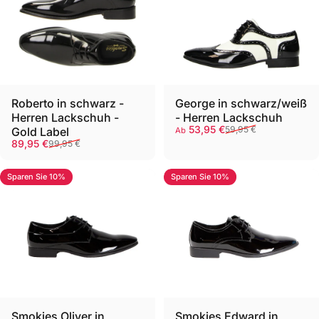
Roberto in schwarz -
George in schwarz/weiß
Herren Lackschuh -
- Herren Lackschuh
Verkaufspreis
Normaler Preis
53,95 €
59,95 €
Gold Label
Ab
Verkaufspreis
Normaler Preis
89,95 €
99,95 €
Sparen Sie 10%
Sparen Sie 10%
Smokies Oliver in
Smokies Edward in