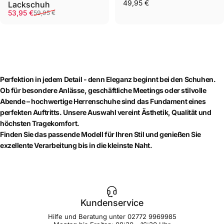
49,95 €
Lackschuh
Verkaufspreis
Normaler Preis
53,95 €
59,95 €
Perfektion in jedem Detail - denn
Eleganz beginnt bei den Schuhen.
Ob für besondere Anlässe, geschäftliche Meetings oder stilvolle
Abende – hochwertige Herrenschuhe sind das Fundament eines
perfekten Auftritts. Unsere Auswahl vereint Ästhetik, Qualität und
höchsten Tragekomfort.
Finden Sie das passende Modell für Ihren Stil und genießen Sie
exzellente Verarbeitung bis in die kleinste Naht.
Kundenservice
Hilfe und Beratung unter
02772 9969985