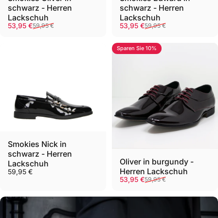
schwarz - Herren
schwarz - Herren
Lackschuh
Lackschuh
Verkaufspreis
Normaler Preis
Verkaufspreis
Normaler Preis
53,95 €
53,95 €
59,95 €
59,95 €
Sparen Sie 10%
Smokies Nick in
schwarz - Herren
Oliver in burgundy -
Lackschuh
Herren Lackschuh
59,95 €
Verkaufspreis
Normaler Preis
53,95 €
59,95 €